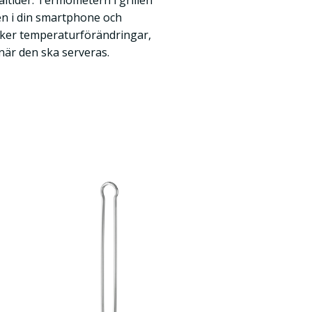
åltider. Termometern i grillen
pen i din smartphone och
sker temperaturförändringar,
när den ska serveras.