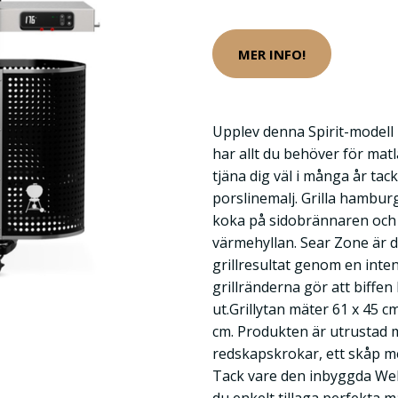
MER INFO!
Upplev denna Spirit-modell 
har allt du behöver för m
tjäna dig väl i många år tac
porslinemalj. Grilla hambur
koka på sidobrännaren oc
värmehyllan. Sear Zone är d
grillresultat genom en inte
grillränderna gör att biffe
ut.Grillytan mäter 61 x 45 
cm. Produkten är utrustad m
redskapskrokar, ett skåp me
Tack vare den inbyggda W