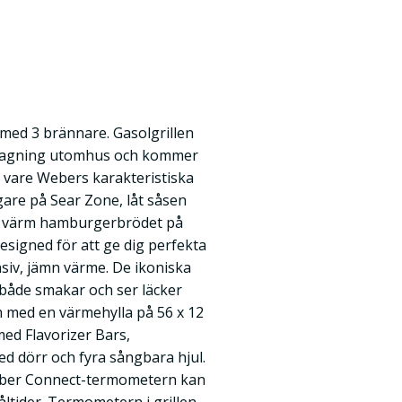
med 3 brännare. Gasolgrillen
atlagning utomhus och kommer
k vare Webers karakteristiska
gare på Sear Zone, låt såsen
h värm hamburgerbrödet på
esigned för att ge dig perfekta
nsiv, jämn värme. De ikoniska
n både smakar och ser läcker
cm med en värmehylla på 56 x 12
ed Flavorizer Bars,
d dörr och fyra sångbara hjul.
eber Connect-termometern kan