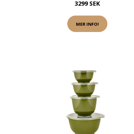
3299 SEK
MER INFO!