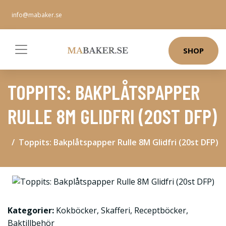
info@mabaker.se
SHOP
TOPPITS: BAKPLÅTSPAPPER
RULLE 8M GLIDFRI (20ST DFP)
Toppits: Bakplåtspapper Rulle 8M Glidfri (20st DFP)
Kategorier:
Kokböcker
,
Skafferi
,
Receptböcker
,
Baktillbehör