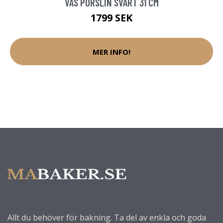
VAS PORSLIN SVART 31 CM
1799 SEK
MER INFO!
Allt du behöver för bakning. Ta del av enkla och goda