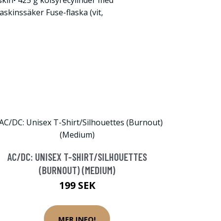
kin• 425 g kolsyrecylinder med
askinssäker Fuse-flaska (vit,
AC/DC: UNISEX T-SHIRT/SILHOUETTES
(BURNOUT) (MEDIUM)
199 SEK
MER INFO!