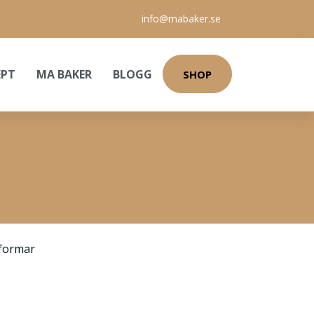
info@mabaker.se
EPT
MA BAKER
BLOGG
SHOP
formar