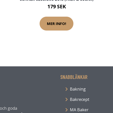
179 SEK
MER INFO!
SNABBLÄNKAR
Bakning
Bakrecept
a och goda
MA Baker