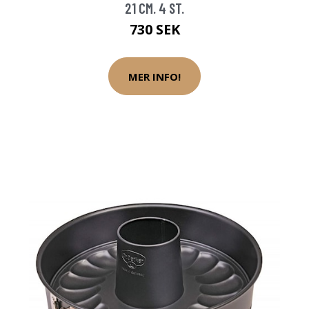
21 CM. 4 ST.
730 SEK
MER INFO!