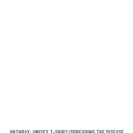
ANTHRAX: UNISEX T-SHIRT/SPREADING THE DISEASE