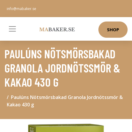
info@mabaker.se
SHOP
PAULÚNS NÖTSMÖRSBAKAD
GRANOLA JORDNÖTSSMÖR &
KAKAO 430 G
Paulúns Nötsmörsbakad Granola Jordnötssmör &
Kakao 430 g