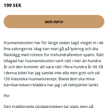
199 SEK
MER INFO!
Husmanskosten har för länge sedan tagit steget in i de
fina salongerna. Idag kan man gå på lyxkrog och äta
fläsklägg med rotmos för trehundrafemton spänn. Rätt
tillagad har husmanskosten varit rätt i mer än hundra
år och den kommer att vara rätt i flera hundra år till. Så
i denna bibel har jag samlat inte alla men gott och väl
150 klassiska husmansrecept. Bland dem ska mina
barnbarnsbarn bläddra har jag i all ödmjukhet tänkt.
Per
Den traditionella söndagssteken tar plats igen på