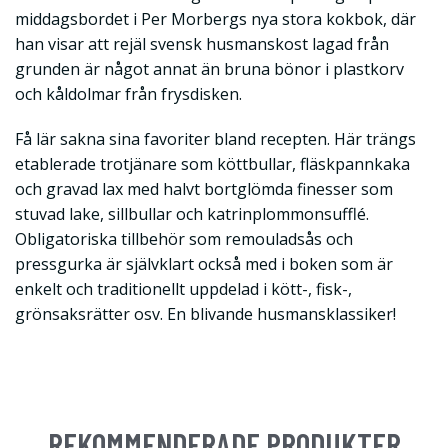
middagsbordet i Per Morbergs nya stora kokbok, där
han visar att rejäl svensk husmanskost lagad från
grunden är något annat än bruna bönor i plastkorv
och kåldolmar från frysdisken.
Få lär sakna sina favoriter bland recepten. Här trängs
etablerade trotjänare som köttbullar, fläskpannkaka
och gravad lax med halvt bortglömda finesser som
stuvad lake, sillbullar och katrinplommonsufflé.
Obligatoriska tillbehör som remouladsås och
pressgurka är självklart också med i boken som är
enkelt och traditionellt uppdelad i kött-, fisk-,
grönsaksrätter osv. En blivande husmansklassiker!
REKOMMENDERADE PRODUKTER