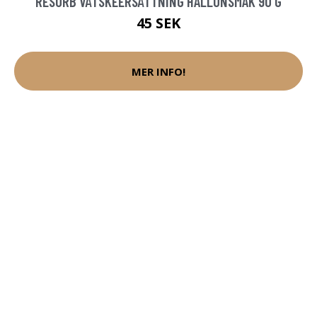
RESORB VÄTSKEERSÄTTNING HALLONSMAK 90 G
45 SEK
MER INFO!