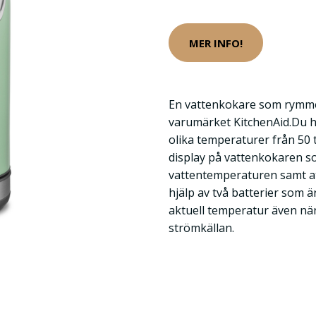
MER INFO!
En vattenkokare som rymmer
varumärket KitchenAid.Du har
olika temperaturer från 50 t
display på vattenkokaren so
vattentemperaturen samt att
hjälp av två batterier som är
aktuell temperatur även när
strömkällan.