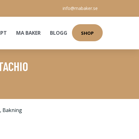
info@mabaker.se
EPT
MA BAKER
BLOGG
SHOP
TACHIO
,
Bakning