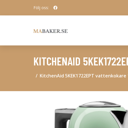
Följ oss:
KITCHENAID 5KEK1722EP
KitchenAid 5KEK1722EPT vattenkokare 1,