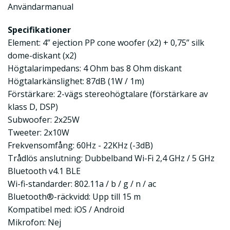
Användarmanual
Specifikationer
Element: 4” ejection PP cone woofer (x2) + 0,75” silk
dome-diskant (x2)
Högtalarimpedans: 4 Ohm bas 8 Ohm diskant
Högtalarkänslighet: 87dB (1W / 1m)
Förstärkare: 2-vägs stereohögtalare (förstärkare av
klass D, DSP)
Subwoofer: 2x25W
Tweeter: 2x10W
Frekvensomfång: 60Hz - 22KHz (-3dB)
Trådlös anslutning: Dubbelband Wi-Fi 2,4 GHz / 5 GHz
Bluetooth v4.1 BLE
Wi-fi-standarder: 802.11a / b / g / n / ac
Bluetooth®-räckvidd: Upp till 15 m
Kompatibel med: iOS / Android
Mikrofon: Nej