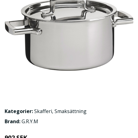
Kategorier:
Skafferi
,
Smaksättning
Brand:
G.R.Y.M
902 SEK