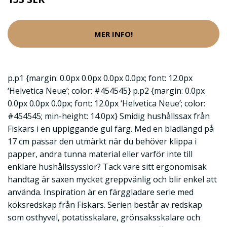
MER INFO!
p.p1 {margin: 0.0px 0.0px 0.0px 0.0px; font: 12.0px
‘Helvetica Neue’; color: #454545} p.p2 {margin: 0.0px
0.0px 0.0px 0.0px; font: 12.0px ‘Helvetica Neue’; color:
#454545; min-height: 14.0px} Smidig hushållssax från
Fiskars i en uppiggande gul färg. Med en bladlängd på
17 cm passar den utmärkt när du behöver klippa i
papper, andra tunna material eller varför inte till
enklare hushållssysslor? Tack vare sitt ergonomisak
handtag är saxen mycket greppvänlig och blir enkel att
använda. Inspiration är en färggladare serie med
köksredskap från Fiskars. Serien består av redskap
som osthyvel, potatisskalare, grönsaksskalare och