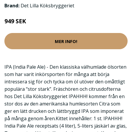
Brand:
Det Lilla Köksbryggeriet
949 SEK
MER INFO!
IPA (India Pale Ale) - Den klassiska välhumlade ölsorten
som har varit inkörsporten för många att börja
intressera sig för och tycka om öl utöver den omåttligt
populära “stor stark”. Fräschören och citrusdofterna
hos Det Lilla Köksbryggeriet IPAHHH! kommer från en
stor dos av den amerikanska humlesorten Citra som
ger en lätt drucken och lättbryggd IPA som imponerat
på många genom åren.Kittet innehåller: 1 st. IPAHHH!
India Pale Ale receptsats (4 liter), 5-liters jäskärl av glas,