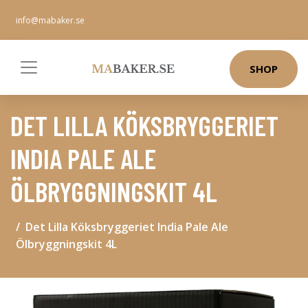
info@mabaker.se
SHOP
DET LILLA KÖKSBRYGGERIET
INDIA PALE ALE
ÖLBRYGGNINGSKIT 4L
Det Lilla Köksbryggeriet India Pale Ale
Ölbryggningskit 4L