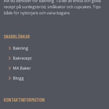
Allt du behöver för bakning. Ta del av enkla och goda
recept på surdegsbröd, småkakor och cupcakes. Tips
både för nybörjare och vana bagare.
SNABBLÄNKAR
Bakning
Bakrecept
MA Baker
Blogg
KONTAKTINFORMATION