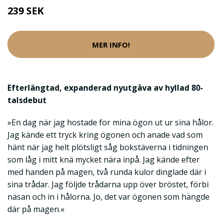
239 SEK
MER INFO!
Efterlängtad, expanderad nyutgåva av hyllad 80-
talsdebut
»En dag när jag hostade for mina ögon ut ur sina hålor.
Jag kände ett tryck kring ögonen och anade vad som
hänt när jag helt plötsligt såg bokstäverna i tidningen
som låg i mitt knä mycket nära inpå. Jag kände efter
med handen på magen, två runda kulor dinglade där i
sina trådar. Jag följde trådarna upp över bröstet, förbi
näsan och in i hålorna. Jo, det var ögonen som hängde
där på magen.«