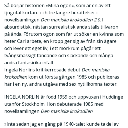
Så börjar historien »Mina ögon«, som är en av ett
tjugotal kortare och tre längre berättelser i
novellsamlingen
Den maniska krokodilen 2.0
. I
absurdistisk, nästan surrealistisk anda ställs tillvaron
på ända. Förutom ögon som far ut söker en kvinna som
heter Carl arbete, en kropp ger sig av från sin ägare
och lever ett eget liv, i ett mörkrum pågår ett
tvångsmässigt tändande och släckande och många
andra fantasirika infall.
Ingela Norlins kritikerrosade debut
Den maniska
krokodilen
kom ut första gången 1985 och publiceras
här i en ny, andra utgåva med sex nytillkomna texter.
INGELA NORLIN är född 1959 och uppvuxen i Huddinge
utanför Stockholm. Hon debuterade 1985 med
novellsamlingen
Den maniska krokodilen
.
»Inte sedan jag en gång på 1940-talet kunde ta del av