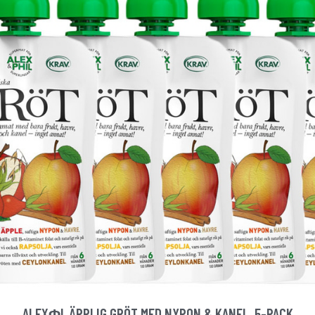
ALEXΦL ÄPPLIG GRÖT MED NYPON & KANEL, 5-PACK