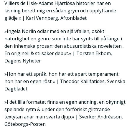
Villiers de l Isle-Adams Hjärtlösa historier har en
läsning berett mig en sådan grym och upplyftande
glädje.« | Karl Vennberg, Aftonbladet
»Ingela Norlin odlar med en självfallen, osökt
naturlighet en genre som inte har synts till på länge i
den inhemska prosan: den abusurdistiska noveletten...
En originell & stilsäker debut.« | Torsten Ekbom,
Dagens Nyheter
»Hon har ett språk, hon har ett apart temperament,
hon har en egen röst.« | Theodor Kallifatides, Svenska
Dagbladet
»I det lilla formatet finns en egen andning, en okynnigt
spelande rytm & under den förföriskt glittrande
textytan anar man svarta djup.« | Sverker Andréason,
Göteborgs-Posten