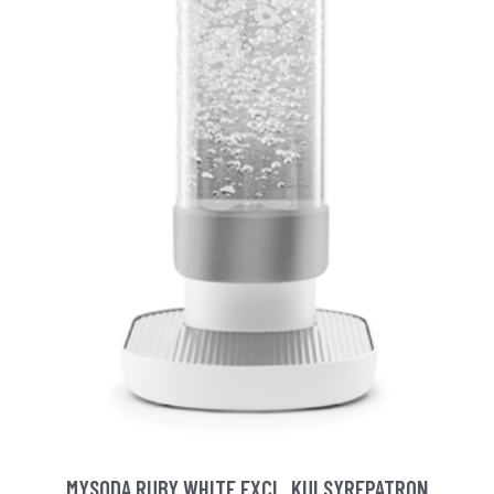
MYSODA RUBY WHITE EXCL. KULSYREPATRON