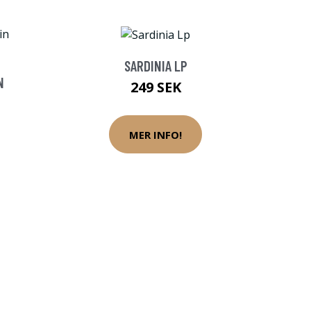
SARDINIA LP
N
249 SEK
MER INFO!