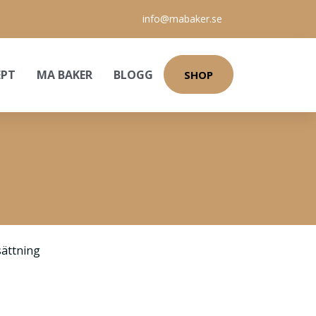
info@mabaker.se
EPT
MA BAKER
BLOGG
SHOP
ättning