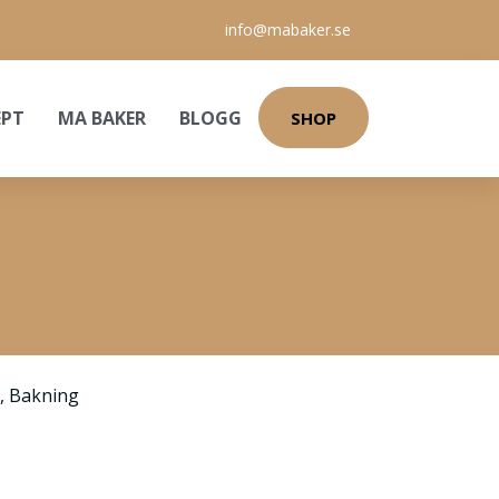
info@mabaker.se
EPT
MA BAKER
BLOGG
SHOP
,
Bakning