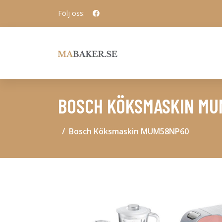
Följ oss:
BOSCH KÖKSMASKIN M
Bosch Köksmaskin MUM58NP60