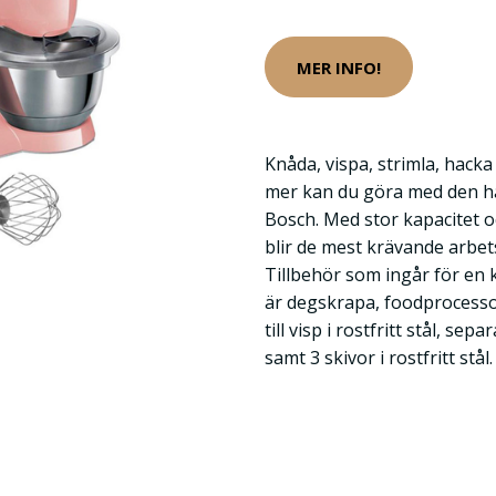
MER INFO!
Knåda, vispa, strimla, hack
mer kan du göra med den h
Bosch. Med stor kapacitet 
blir de mest krävande arbet
Tillbehör som ingår för en
är degskrapa, foodprocessor
till visp i rostfritt stål, se
samt 3 skivor i rostfritt stål.