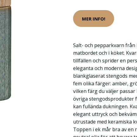
MER INFO!
Salt- och pepparkvarn från
matbordet och i köket. Kvarn
tillfällen och sprider en pe
eleganta och moderna design
blankglaserat stengods med e
fem olika färger: amber, gr
vilken färg du väljer passa
övriga stengodsprodukter frå
kan fullända dukningen. Kva
elegant uttryck och bekväm
utrustade med keramiska kv
Toppen i ek mår bra av en