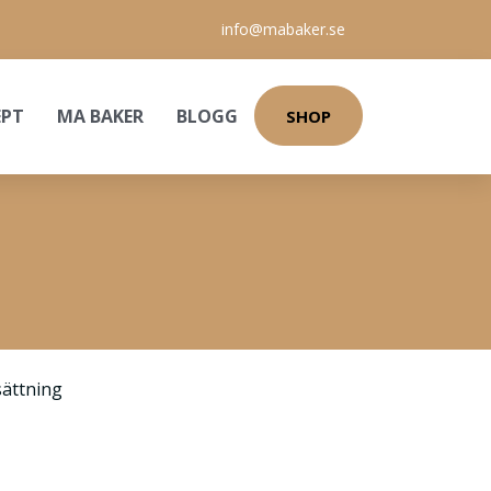
info@mabaker.se
EPT
MA BAKER
BLOGG
SHOP
ättning