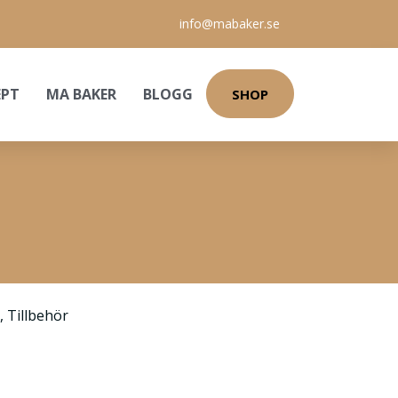
info@mabaker.se
EPT
MA BAKER
BLOGG
SHOP
,
Tillbehör